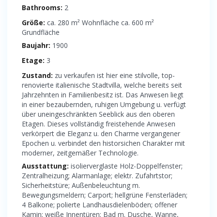
Bathrooms:
2
Größe:
ca. 280 m² Wohnfläche ca. 600 m²
Grundfläche
Baujahr:
1900
Etage:
3
Zustand:
zu verkaufen ist hier eine stilvolle, top-
renovierte italienische Stadtvilla, welche bereits seit
Jahrzehnten in Familienbesitz ist. Das Anwesen liegt
in einer bezaubernden, ruhigen Umgebung u. verfügt
über uneingeschränkten Seeblick aus den oberen
Etagen. Dieses vollständig freistehende Anwesen
verkörpert die Eleganz u. den Charme vergangener
Epochen u. verbindet den historsichen Charakter mit
moderner, zeitgemäßer Technologie.
Ausstattung:
isolierverglaste Holz-Doppelfenster;
Zentralheizung; Alarmanlage; elektr. Zufahrtstor;
Sicherheitstüre; Außenbeleuchtung m.
Bewegungsmeldern; Carport; hellgrüne Fensterläden;
4 Balkone; polierte Landhausdielenböden; offener
Kamin; weiße Innentüren; Bad m. Dusche, Wanne,