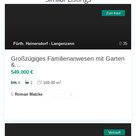
Zum Kauf
Fürth
,
Heinersdorf - Langenzenn
35
Großzügiges Familienanwesen mit Garten
&...
549.000 €
2
4
2
169.00 m
Roman Matzke
Verkauft