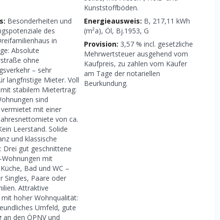
Kunststoffböden.
s:
Besonderheiten und
Energieausweis:
B, 217,11 kWh
ngspotenziale des
(m²a), Öl, Bj.1953, G
reifamilienhaus in
Provision:
3,57 % incl. gesetzliche
age: Absolute
Mehrwertsteuer ausgehend vom
straße ohne
Kaufpreis, zu zahlen vom Käufer
sverkehr – sehr
am Tage der notariellen
ür langfristige Mieter. Voll
Beurkundung.
mit stabilem Mietertrag:
 Wohnungen sind
g vermietet mit einer
 Jahresnettomiete von ca.
Kein Leerstand. Solide
nz und klassische
: Drei gut geschnittene
-Wohnungen mit
 Küche, Bad und WC –
r Singles, Paare oder
ilien. Attraktive
 mit hoher Wohnqualität:
reundliches Umfeld, gute
g an den ÖPNV und