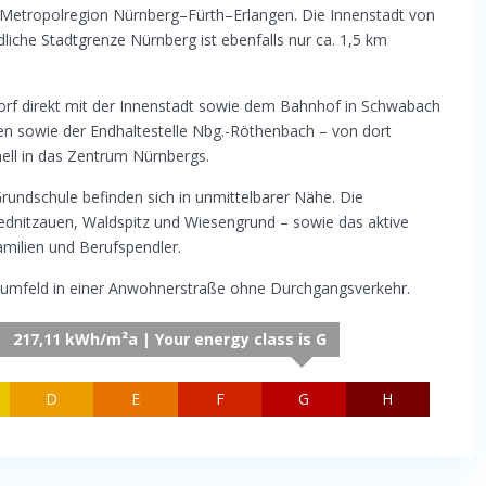
 Metropolregion Nürnberg–Fürth–Erlangen. Die Innenstadt von
dliche Stadtgrenze Nürnberg ist ebenfalls nur ca. 1,5 km
dorf direkt mit der Innenstadt sowie dem Bahnhof in Schwabach
en sowie der Endhaltestelle Nbg.-Röthenbach – von dort
ll in das Zentrum Nürnbergs.
rundschule befinden sich in unmittelbarer Nähe. Die
 Rednitzauen, Waldspitz und Wiesengrund – sowie das aktive
amilien und Berufspendler.
hnumfeld in einer Anwohnerstraße ohne Durchgangsverkehr.
217,11 kWh/m²a | Your energy class is G
D
E
F
G
H