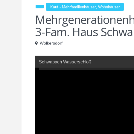
,
Kauf - Mehrfamilienhäuser
Wohnhäuser
Mehrgenerationenha
3-Fam. Haus Schwa
Wolkersdorf
Schwabach Wasserschloß