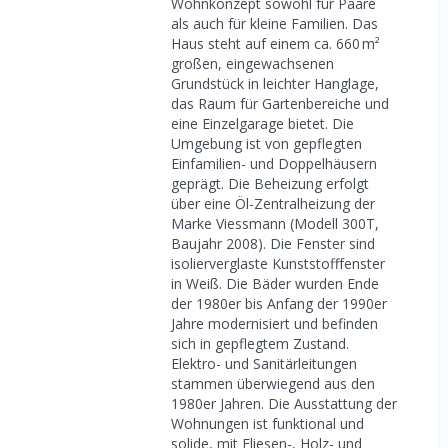
Wohnkonzept sowohl für Paare
als auch für kleine Familien. Das
Haus steht auf einem ca. 660 m²
großen, eingewachsenen
Grundstück in leichter Hanglage,
das Raum für Gartenbereiche und
eine Einzelgarage bietet. Die
Umgebung ist von gepflegten
Einfamilien- und Doppelhäusern
geprägt. Die Beheizung erfolgt
über eine Öl-Zentralheizung der
Marke Viessmann (Modell 300T,
Baujahr 2008). Die Fenster sind
isolierverglaste Kunststofffenster
in Weiß. Die Bäder wurden Ende
der 1980er bis Anfang der 1990er
Jahre modernisiert und befinden
sich in gepflegtem Zustand.
Elektro- und Sanitärleitungen
stammen überwiegend aus den
1980er Jahren. Die Ausstattung der
Wohnungen ist funktional und
solide, mit Fliesen-, Holz- und