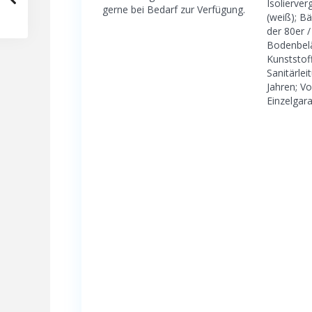
Isolierver
gerne bei Bedarf zur Verfügung.
(weiß); B
der 80er /
Bodenbelä
Kunststoff
Sanitärle
Jahren; Vo
Einzelgar