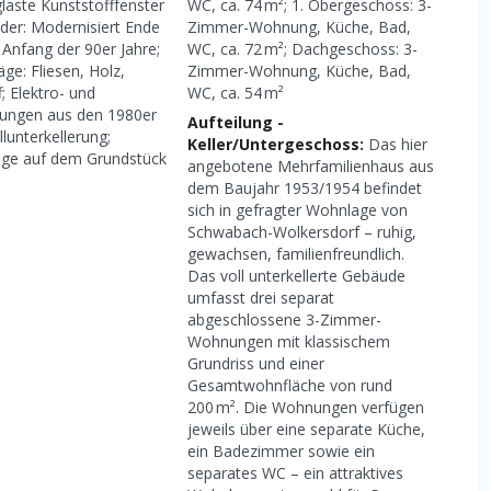
glaste Kunststofffenster
WC, ca. 74 m²; 1. Obergeschoss: 3-
äder: Modernisiert Ende
Zimmer-Wohnung, Küche, Bad,
 Anfang der 90er Jahre;
WC, ca. 72 m²; Dachgeschoss: 3-
ge: Fliesen, Holz,
Zimmer-Wohnung, Küche, Bad,
; Elektro- und
WC, ca. 54 m²
itungen aus den 1980er
Aufteilung -
llunterkellerung;
Keller/Untergeschoss:
Das hier
age auf dem Grundstück
angebotene Mehrfamilienhaus aus
dem Baujahr 1953/1954 befindet
sich in gefragter Wohnlage von
Schwabach-Wolkersdorf – ruhig,
gewachsen, familienfreundlich.
Das voll unterkellerte Gebäude
umfasst drei separat
abgeschlossene 3-Zimmer-
Wohnungen mit klassischem
Grundriss und einer
Gesamtwohnfläche von rund
200 m². Die Wohnungen verfügen
jeweils über eine separate Küche,
ein Badezimmer sowie ein
separates WC – ein attraktives