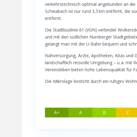
verkehrstechnisch optimal angebunden an die
Schwabach ist nur rund 3,5 km entfernt, die sü
entfernt.
Die Stadtbuslinie 61 (VGN) verbindet Wolkers
und mit den südlichen Nürnberger Stadtgebiet
gelangt man mit der U-Bahn bequem und schne
Nahversorgung, Ärzte, Apotheken, Kitas und G
landschaftlich reizvolle Umgebung – u. a. mit
Vereinsleben bieten hohe Lebensqualität für F
Die Mikrolage besticht durch ein ruhiges Wo
A+
A
B
C