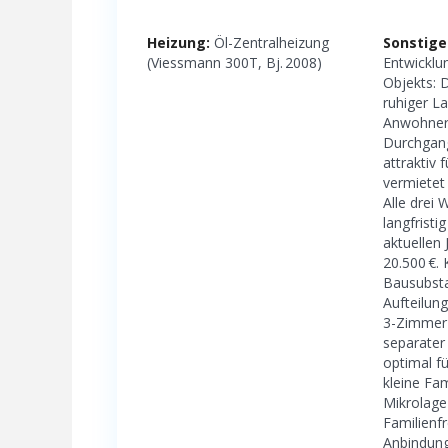
Heizung:
Öl-Zentralheizung
Sonstige
(Viessmann 300T, Bj. 2008)
Entwicklu
Objekts: D
ruhiger L
Anwohner
Durchgang
attraktiv f
vermietet 
Alle drei
langfristi
aktuellen
20.500 €. 
Bausubsta
Aufteilung
3-Zimmer
separater
optimal fü
kleine Fam
Mikrolage
Familienf
Anbindun