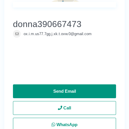
donna390667473
ox.i.m.us77.7gg.j.xk.t.ovw.0@gmail.com
Send Email
Call
WhatsApp