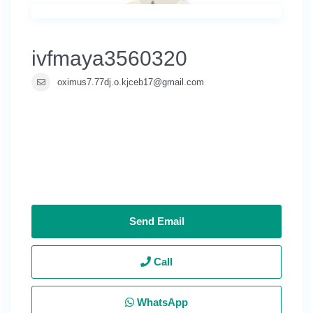
ivfmaya3560320
oximus7.77dj.o.kjceb17@gmail.com
Send Email
Call
WhatsApp