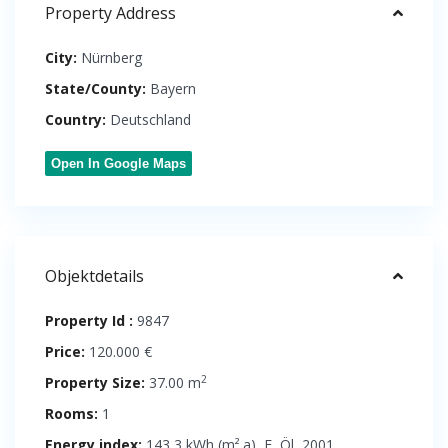
Property Address
City:
Nürnberg
State/County:
Bayern
Country:
Deutschland
Open In Google Maps
Objektdetails
Property Id :
9847
Price:
120.000 €
2
Property Size:
37.00 m
Rooms:
1
Energy index:
143,3 kWh (m².a), E, Öl, 2001