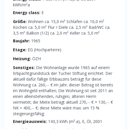
kWh/m²a
Energy class:
E
Größe:
Wohnen ca. 15,0 m² Schlafen ca. 10,0 m²
Kochen ca. 5,0 m² Flur / Diele ca. 2,5 m² Bad/WC ca.
3,5 m² Balkon (1/2) ca. 2,0 m² Keller ca. 5,0 m²
Baujahr:
1965
Etage:
EG (Hochparterre)
Heizung:
ÖZH
Sonstiges:
Die Wohnanlage wurde 1965 auf einem
Erbpachtgrundstück der Tucher Stiftung errichtet. Der
aktuell dafür fällige Erbbauzins beträgt für diese
Wohnung ca. 260,-- € im Jahr; dieser Betrag ist bereits
im Wohngeld enthalten; Die Wohnung ist seit 2011 an
einen alleinstehenden, ruhigen, älteren Herrn
vermietet; die Miete beträgt aktuell 270,-- € + 130,-- €
NK = 400,-- €; diese Miete wäre max. um 15 %
steigerungsfähig;
Energieausweis:
143,3 kWh (m².a), E, Öl, 2001