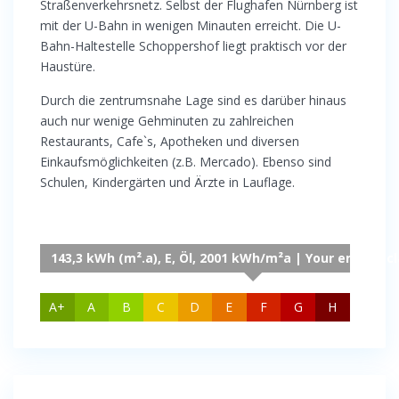
Straßenverkehrsnetz. Selbst der Flughafen Nürnberg ist
mit der U-Bahn in wenigen Minauten erreicht. Die U-
Bahn-Haltestelle Schoppershof liegt praktisch vor der
Haustüre.
Durch die zentrumsnahe Lage sind es darüber hinaus
auch nur wenige Gehminuten zu zahlreichen
Restaurants, Cafe`s, Apotheken und diversen
Einkaufsmöglichkeiten (z.B. Mercado). Ebenso sind
Schulen, Kindergärten und Ärzte in Lauflage.
143,3 kWh (m².a), E, Öl, 2001 kWh/m²a | Your energy cl
A+
A
B
C
D
E
F
G
H