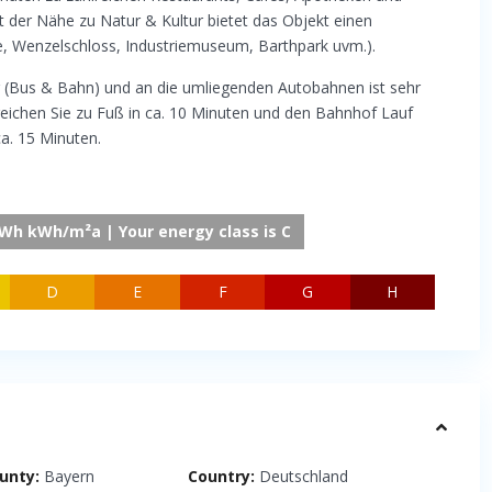
t der Nähe zu Natur & Kultur bietet das Objekt einen
, Wenzelschloss, Industriemuseum, Barthpark uvm.).
 (Bus & Bahn) und an die umliegenden Autobahnen ist sehr
reichen Sie zu Fuß in ca. 10 Minuten und den Bahnhof Lauf
ca. 15 Minuten.
kWh kWh/m²a | Your energy class is C
D
E
F
G
H
unty:
Bayern
Country:
Deutschland