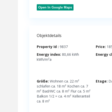
Open In Google Maps
Objektdetails
Property Id :
9837
Price:
185
Energy index:
80,66 kWh
Energy c
kWh/m²a
Größe:
Wohnen ca. 22 m²
Etage:
Da
schlafen ca. 18 m² Kochen ca. 7
m² Bad/WC ca. 8 m² Flur ca. 5 m²
Balkon 1/2 = ca. 4 m² Kelleranteil
ca. 8 m²