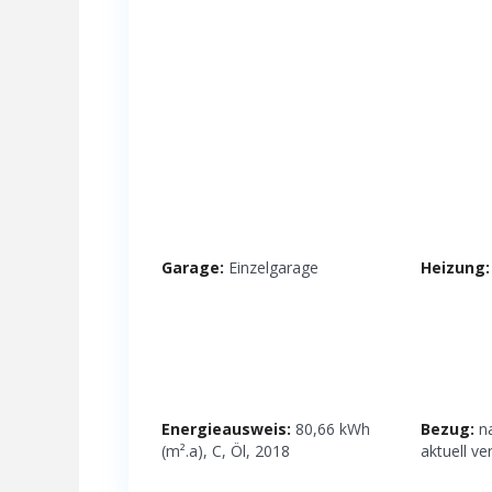
Garage:
Einzelgarage
Heizung:
Energieausweis:
80,66 kWh
Bezug:
na
(m².a), C, Öl, 2018
aktuell ve