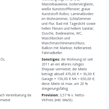
Massivbauweise, isolierverglaste,
weiße Kunststofffenster; graue
Kunststoff-Rollos; Laminatboden
im Wohnzimmer, Schlafzimmer
und Flur; Bad mit Tageslicht sowie
hellen Fliesen und hellem Sanitär;
Dusche, Badewanne, WC,
Waschbecken und
Waschmaschinenanschluss;
Balkon mit Markise; Kelleranteil;
Fahrradkeller.
ÖL
Sonstiges:
die Wohnung ist seit
2011 an ein älteres ruhiges
Ehepaar vermietet; die Miete
beträgt aktuell 470,00 € + 30,00 €
Garage + 150,00 € NK = 650,00 €;
diese Miete ist max. um 20 %
steigerungsfähig;
ch Vereinbarung da
Provision:
3,57 % v. Netto-
rmietet
VKPreis (inkl. MwSt)