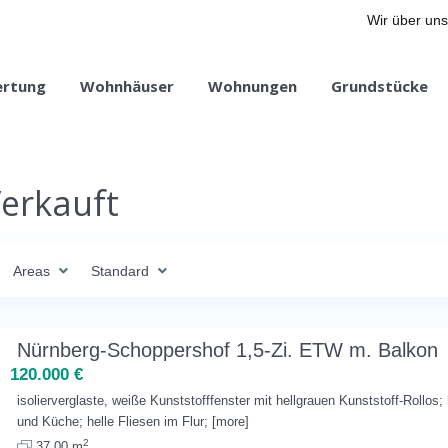
Wir über uns
ertung
Wohnhäuser
Wohnungen
Grundstücke
Verkauft
Areas
Standard
Nürnberg-Schoppershof 1,5-Zi. ETW m. Balkon
120.000 €
isolierverglaste, weiße Kunststofffenster mit hellgrauen Kunststoff-Roll
und Küche; helle Fliesen im Flur;
[more]
2
37.00 m