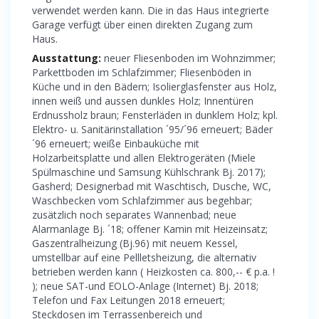
verwendet werden kann. Die in das Haus integrierte
Garage verfügt über einen direkten Zugang zum
Haus.
Ausstattung:
neuer Fliesenboden im Wohnzimmer;
Parkettboden im Schlafzimmer; Fliesenböden in
Küche und in den Bädern; Isolierglasfenster aus Holz,
innen weiß und aussen dunkles Holz; Innentüren
Erdnussholz braun; Fensterläden in dunklem Holz; kpl.
Elektro- u. Sanitärinstallation ´95/´96 erneuert; Bäder
´96 erneuert; weiße Einbauküche mit
Holzarbeitsplatte und allen Elektrogeräten (Miele
Spülmaschine und Samsung Kühlschrank Bj. 2017);
Gasherd; Designerbad mit Waschtisch, Dusche, WC,
Waschbecken vom Schlafzimmer aus begehbar;
zusätzlich noch separates Wannenbad; neue
Alarmanlage Bj. ´18; offener Kamin mit Heizeinsatz;
Gaszentralheizung (Bj.96) mit neuem Kessel,
umstellbar auf eine Pellletsheizung, die alternativ
betrieben werden kann ( Heizkosten ca. 800,-- € p.a. !
); neue SAT-und EOLO-Anlage (Internet) Bj. 2018;
Telefon und Fax Leitungen 2018 erneuert;
Steckdosen im Terrassenbereich und