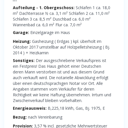
Aufteilung - 1. Obergeschoss:
Schlafen 1 ca. 18,0
m² Dachterrasse ½ ca. 3,1 m² Schlafen 2 ca. 11,0 m²
Schlafen 3 ca. 8,5 m² Duschbad ca. 6,0 m²
Wannenbad ca. 6,0 m² Flur ca. 7,0 m²
Garage:
Einzelgarage im Haus
Heizung:
Gasheizung ( Erdgas ) kpl. überholt im
Oktober 2017 umstellbar auf Holzpelletsheizung ( Bj.
2014 ) + Heizkamin
Sonstiges:
Der ausgeschriebene Verkaufspreis ist
ein Festpreis! Das Haus gehört einer Deutschen
deren Mann verstorben ist und aus diesem Grund
auch verkauft wird. Die notarielle Abwicklung erfolgt
über einen deutschsprachigen Notar vor Ort. Alle
Angaben stammen vom Verkäufer für deren
Richtigkeit wir keine Haftung übernehmen. Irrtum und
Zwischenverkauf bleiben vorbehalten.
Energieausweis:
B,225,18 kWh, Gas, Bj. 1975, E
Bezug:
nach Vereinbarung
Provision:
3,57 % incl. gesetzliche Mehrwertsteuer