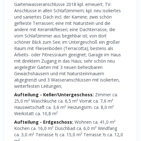
Gartenwasseranschlüsse 2018 kpl. erneuert; TV-
Anschlüsse in allen Schlafzimmern; kpl. neu isoliertes
und saniertes Dach incl. der Kamine; zwei schön
geflieste Terrassen; eine mit Naturstein und die
andere mit Keramikfliesen; eine Dachterrasse, die
vom Schlafzimmer aus begehbar ist; von dort
schöner Blick zum See; im Untergeschoß ein großer
Raum mit Fliesenboden (Terracotta); bestens als
Arbeits- oder Fitnessraum geeignet; Garage im Haus
mit direktem Zugang in das Haus; sehr schön neu
angelegter Garten mit 3 neuen beheizbaren
Gewächshäusern und mit Natursteinmauern
abgegrenzt und 3 Wasseranschlüssen mit isolierten,
winterfesten Leitungen;
Aufteilung - Keller/Untergeschoss:
Zimmer ca.
25,0 m² Waschküche ca. 6,5 m² Vorrat ca. 7,6 m²
Hauswirtschaft ca. 3,6 m² Heizungsrm. ca. 8,0 m²
Werkstatt ca. 10,8 m²
Aufteilung - Erdgeschoss:
Wohnen ca. 41,0 m²
Kochen ca. 16,0 m² Duschbad ca. 6,0 m² Windfang
ca. 3,0 m² Terrasse ½ ca. 15,0 m² Terrasse ½ ca. 12,0
m²