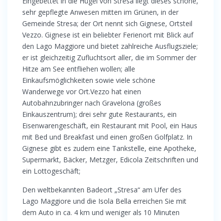
Eingebettet in die Hügel von Stresa liegt dieses schöne,
sehr gepflegte Anwesen mitten im Grünen, in der
Gemeinde Stresa; der Ort nennt sich Gignese, Ortsteil
Vezzo. Gignese ist ein beliebter Ferienort mit Blick auf
den Lago Maggiore und bietet zahlreiche Ausflugsziele;
er ist gleichzeitig Zufluchtsort aller, die im Sommer der
Hitze am See entfliehen wollen; alle
Einkaufsmöglichkeiten sowie viele schöne
Wanderwege vor Ort.Vezzo hat einen
Autobahnzubringer nach Gravelona (großes
Einkauszentrum); drei sehr gute Restaurants, ein
Eisenwarengeschäft, ein Restaurant mit Pool, ein Haus
mit Bed und Breakfast und einen großen Golfplatz. In
Gignese gibt es zudem eine Tankstelle, eine Apotheke,
Supermarkt, Bäcker, Metzger, Edicola Zeitschriften und
ein Lottogeschäft;
Den weltbekannten Badeort „Stresa“ am Ufer des
Lago Maggiore und die Isola Bella erreichen Sie mit
dem Auto in ca. 4 km und weniger als 10 Minuten