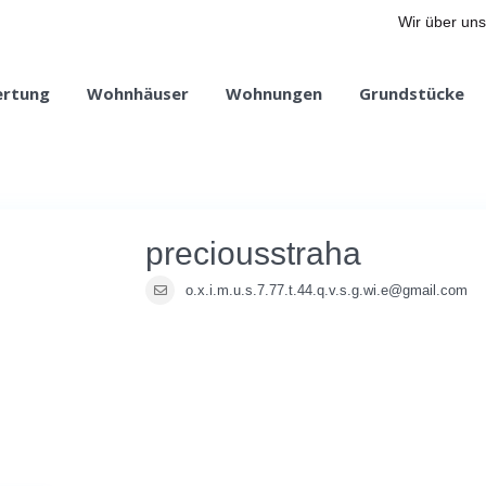
Wir über uns
ertung
Wohnhäuser
Wohnungen
Grundstücke
preciousstraha
o.x.i.m.u.s.7.77.t.44.q.v.s.g.wi.e@gmail.com