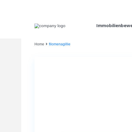
Immobilienbew
Home
filomenagillie