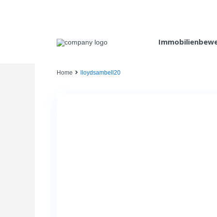
Immobilienbew
Home
lloydsambell20