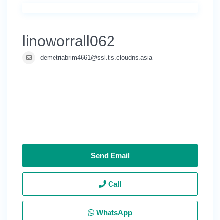
linoworrall062
demetriabrim4661@ssl.tls.cloudns.asia
Send Email
Call
WhatsApp