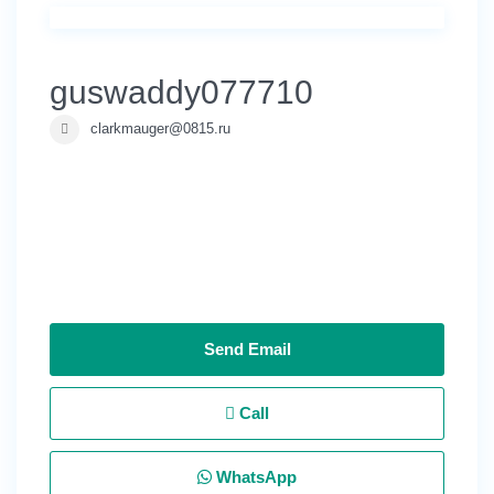
guswaddy077710
clarkmauger@0815.ru
Send Email
Call
WhatsApp