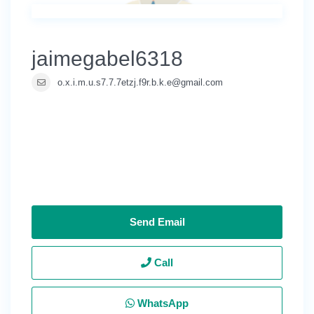
jaimegabel6318
o.x.i.m.u.s7.7.7etzj.f9r.b.k.e@gmail.com
Send Email
Call
WhatsApp