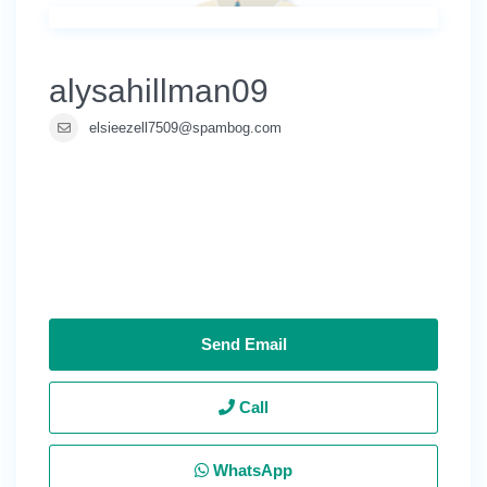
alysahillman09
elsieezell7509@spambog.com
Send Email
Call
WhatsApp