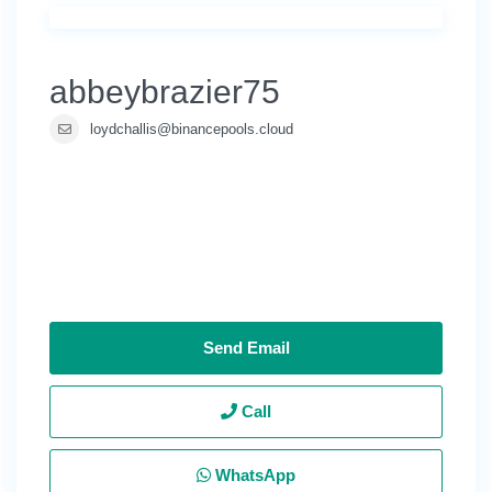
abbeybrazier75
loydchallis@binancepools.cloud
Send Email
Call
WhatsApp