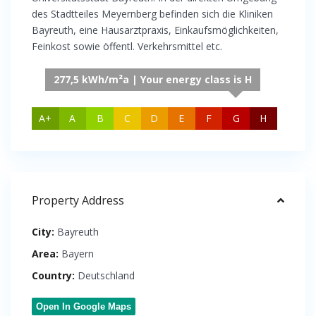
des Stadtteiles Meyernberg befinden sich die Kliniken
Bayreuth, eine Hausarztpraxis, Einkaufsmöglichkeiten,
Feinkost sowie öffentl. Verkehrsmittel etc.
277,5 kWh/m²a | Your energy class is H
A+
A
B
C
D
E
F
G
H
Property Address
City:
Bayreuth
Area:
Bayern
Country:
Deutschland
Open In Google Maps