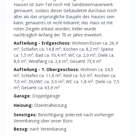
Hauses ist zum Teil noch mit Sandsteinmauerwerk
gemauert, sodass dieser Gebäudeteil durchaus noch
älter als das ursprüngliche Baujahr des Hauses sein
kann; genaueres ist nicht bekannt; das Haus ist mit
roten Ziegeln erbaut worden; Keller wurde
nachträglich Anfang der 70-er Jahre erweitert.
Aufteilung - Erdgeschoss:
Wohnen/Essen ca. 26,4
m²; Schlafen ca. 14,8 m²; Kochen ca. 8,2 m²; Speise
ca. 1,5 m²; Bad ca. 10,4 m²; WC ca. 2,0 m²; Diele ca.
8,0 m²; Windfang ca. 2,6 m²; Gesamt 73,9 m²
Aufteilung - 1. Obergeschoss:
Wohnen ca. 24,0
m²; Schlafen ca. 11,6 m²; Kind ca. 9,0 m²; Kochen ca.
7,0 m²; DU/WC ca. 3,0 m²; WC ca. 1,8 m²; Diele ca. 7,5
m²; Gesamt ca. 63,9 m²
Garage:
Doppelgarage
Heizung:
Ölzentralheizung
Sonstiges:
Besichtigung: Jederzeit nach vorheriger
Vereinbarung über unser Büro.
Bezug:
nach Vereinbarung