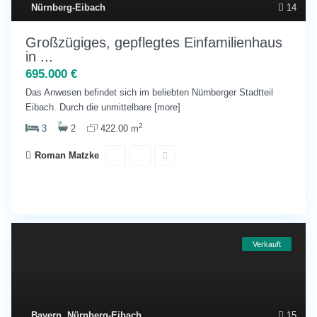
Nürnberg-Eibach
14
Großzügiges, gepflegtes Einfamilienhaus
in ...
695.000 €
Das Anwesen befindet sich im beliebten Nürnberger Stadtteil
Eibach. Durch die unmittelbare
[more]
2
3
2
422.00 m
Roman Matzke
Verkauft
Bayern
,
Nürnberg-Eibach
15