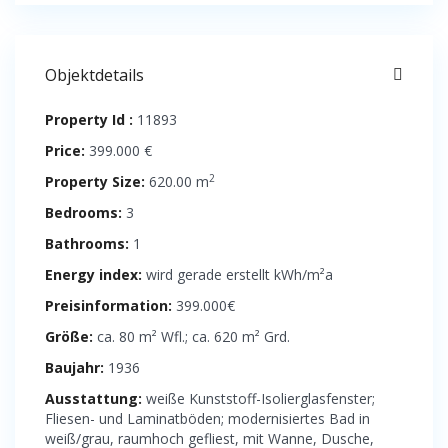
Objektdetails
Property Id :
11893
Price:
399.000 €
2
Property Size:
620.00 m
Bedrooms:
3
Bathrooms:
1
Energy index:
wird gerade erstellt kWh/m²a
Preisinformation:
399.000€
Größe:
ca. 80 m² Wfl.; ca. 620 m² Grd.
Baujahr:
1936
Ausstattung:
weiße Kunststoff-Isolierglasfenster;
Fliesen- und Laminatböden; modernisiertes Bad in
weiß/grau, raumhoch gefliest, mit Wanne, Dusche,