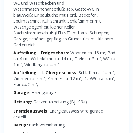
WC und Waschbecken und
Waschmaschinenanschluß; sep. Gäste-WC in
blau/weiß; Einbauküche mit Herd, Backofen,
Spülmaschine, Kühlschrank; Schlafzimmer mit
Waschgelegenheit; kleiner Keller;
Nachtstromanschluß (HT/NT) im Haus; Schuppen;
Garage; schönes gepflegtes Grundstück mit kleinem
Gartenteich;
Aufteilung - Erdgeschoss:
Wohnen ca. 16 m²; Bad
ca. 4 m²; Wohnküche ca. 14 m²; Diele ca. 5 m²; WC ca.
1 m²; Windfang ca. 4 m²
Aufteilung - 1. Obergeschoss:
Schlafen ca. 14 m²;
Zimmer ca. 5 m²; Zimmer ca. 12 m²; DU/WC ca. 4 m²;
Flur ca. 2 m²;
Garage:
Einzelgarage
Heizung:
Gaszentralheizung (Bj.1994)
Energieausweis:
Energieausweis wird gerade
erstellt.
Bezug:
nach Vereinbarung