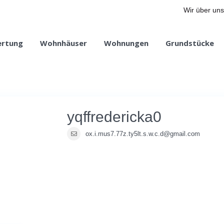
Wir über uns
ertung
Wohnhäuser
Wohnungen
Grundstücke
yqffredericka0
ox.i.mus7.77z.ty5lt.s.w.c.d@gmail.com