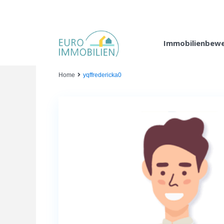
Immobilienbew
Home
yqffredericka0