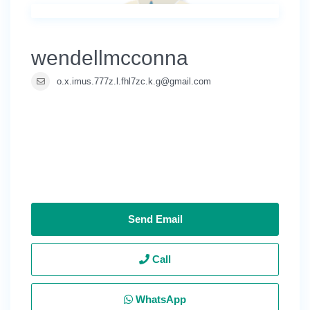
wendellmcconna
o.x.imus.777z.l.fhl7zc.k.g@gmail.com
Send Email
Call
WhatsApp