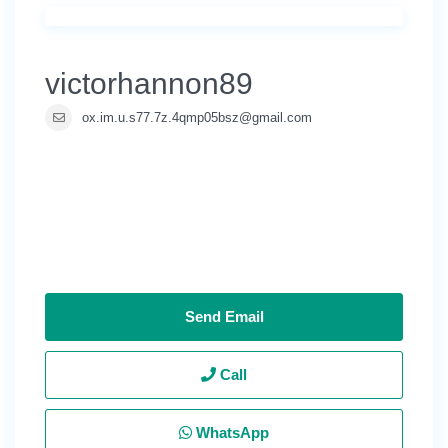
victorhannon89
ox.im.u.s77.7z.4qmp05bsz@gmail.com
Send Email
Call
WhatsApp