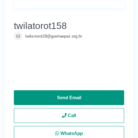
twilatorot158
twila-torot29@guerraepaz.org.br
Send Email
Call
WhatsApp