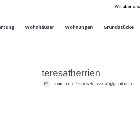
Wir über uns
ertung
Wohnhäuser
Wohnungen
Grundstücke
teresatherrien
o.xim.u.s.7.77p.b.w.4n.o.zx.p1@gmail.com