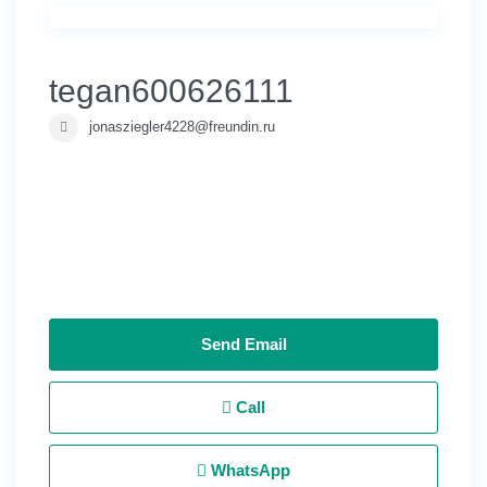
tegan600626111
jonasziegler4228@freundin.ru
Send Email
Call
WhatsApp