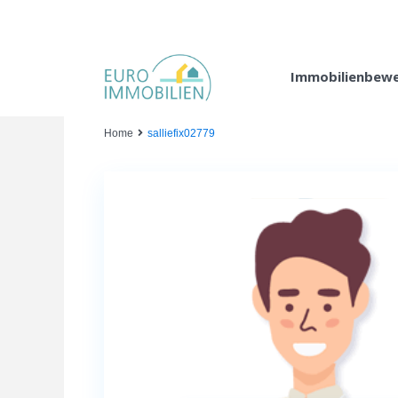
Immobilienbew
Home
salliefix02779