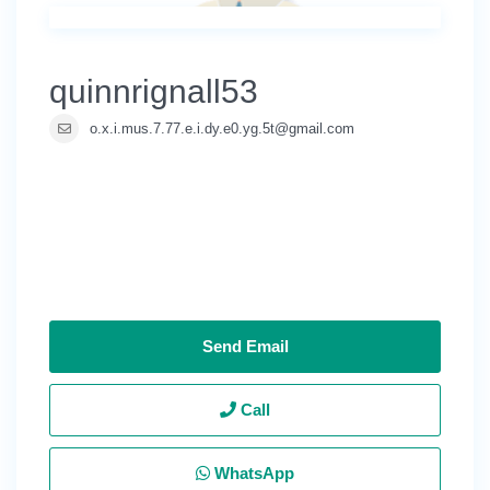
quinnrignall53
o.x.i.mus.7.77.e.i.dy.e0.yg.5t@gmail.com
Send Email
Call
WhatsApp