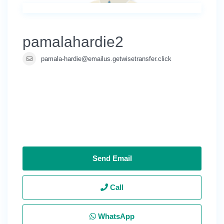
pamalahardie2
pamala-hardie@emailus.getwisetransfer.click
Send Email
Call
WhatsApp