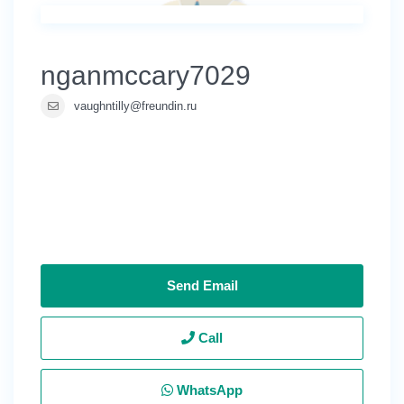
nganmccary7029
vaughntilly@freundin.ru
Send Email
Call
WhatsApp