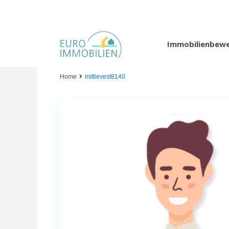
Immobilienbew
Home
mittievest8140