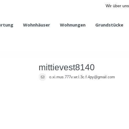
Wir über uns
ertung
Wohnhäuser
Wohnungen
Grundstücke
mittievest8140
o.xi.mus.777v.wr.l.3c.f.4py@gmail.com