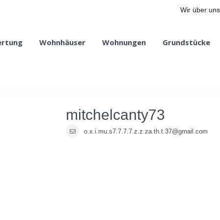
Wir über uns
ertung
Wohnhäuser
Wohnungen
Grundstücke
mitchelcanty73
o.x.i.mu.s7.7.7.7.z.z.za.th.t.37@gmail.com