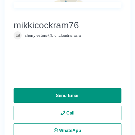
mikkicockram76
sherrylesters@b.cr.cloudns.asia
Send Email
Call
WhatsApp