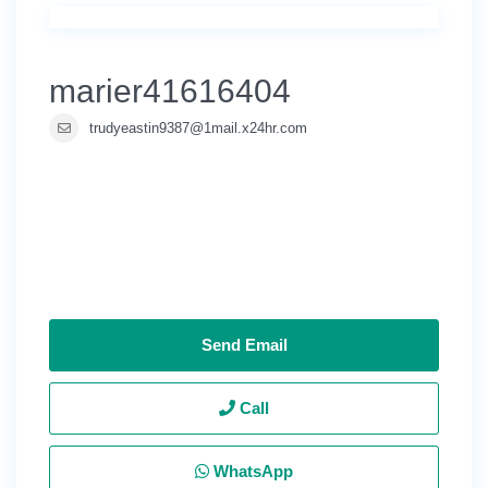
marier41616404
trudyeastin9387@1mail.x24hr.com
Send Email
Call
WhatsApp