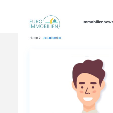
Immobilienbew
Home
lucasgilbertso