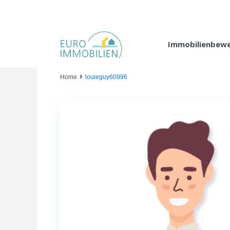
Immobilienbew
Home
louieguy60996