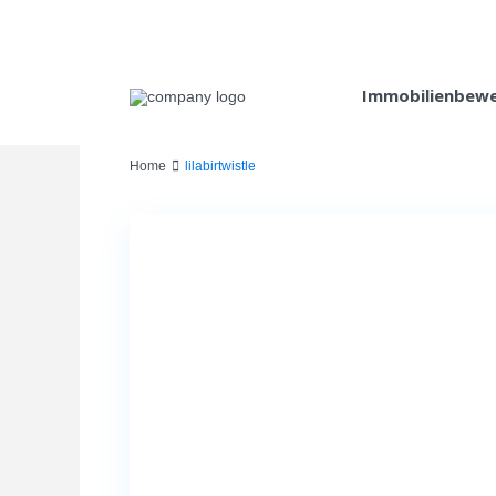
Immobilienbew
Home
lilabirtwistle