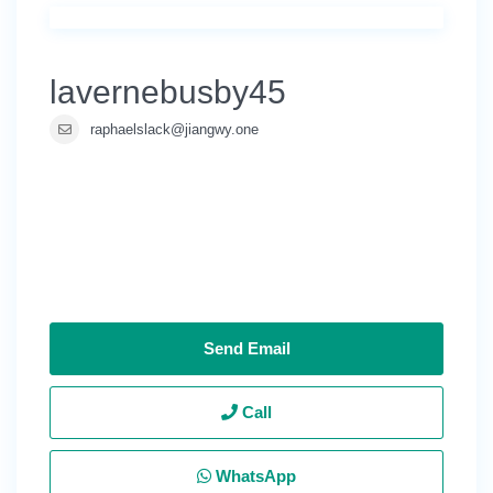
lavernebusby45
raphaelslack@jiangwy.one
Send Email
Call
WhatsApp