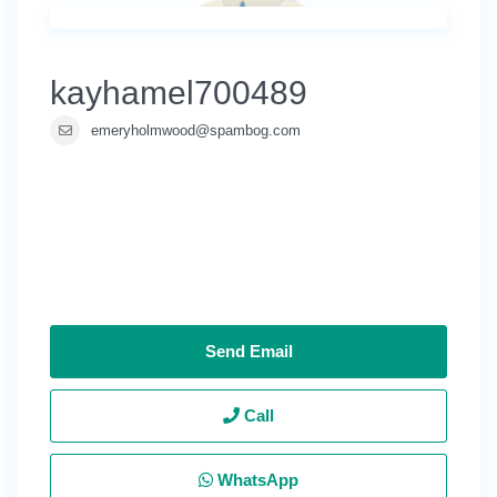
kayhamel700489
emeryholmwood@spambog.com
Send Email
Call
WhatsApp