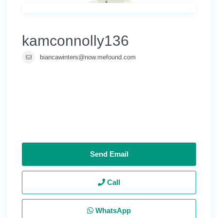
kamconnolly136
biancawinters@now.mefound.com
Send Email
Call
WhatsApp