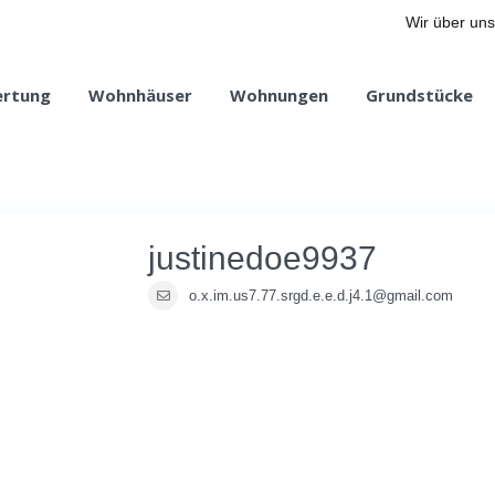
Wir über uns
ertung
Wohnhäuser
Wohnungen
Grundstücke
justinedoe9937
o.x.im.us7.77.srgd.e.e.d.j4.1@gmail.com