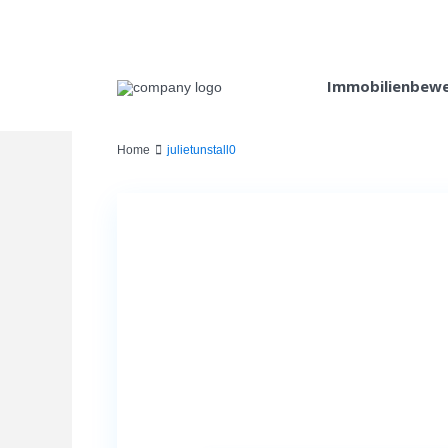
Immobilienbew
Home
julietunstall0