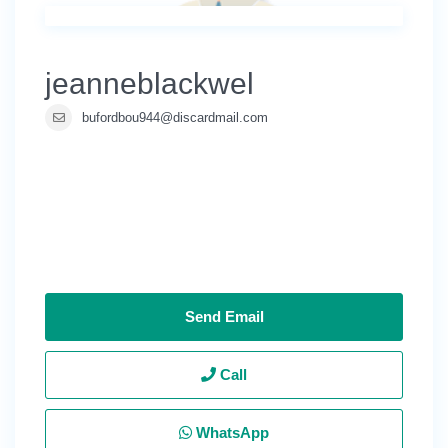
jeanneblackwel
bufordbou944@discardmail.com
Send Email
Call
WhatsApp