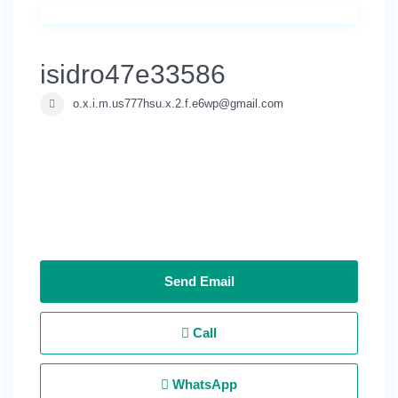
isidro47e33586
o.x.i.m.us777hsu.x.2.f.e6wp@gmail.com
Send Email
Call
WhatsApp