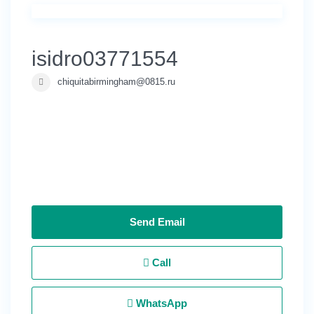
isidro03771554
chiquitabirmingham@0815.ru
Send Email
Call
WhatsApp