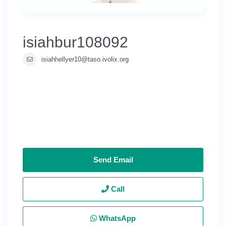
isiahbur108092
isiahhellyer10@taso.ivolix.org
Send Email
Call
WhatsApp