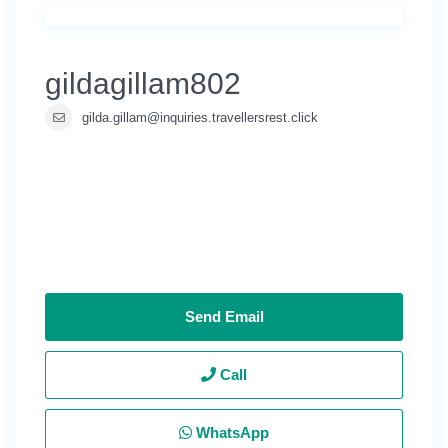
gildagillam802
gilda.gillam@inquiries.travellersrest.click
Send Email
Call
WhatsApp