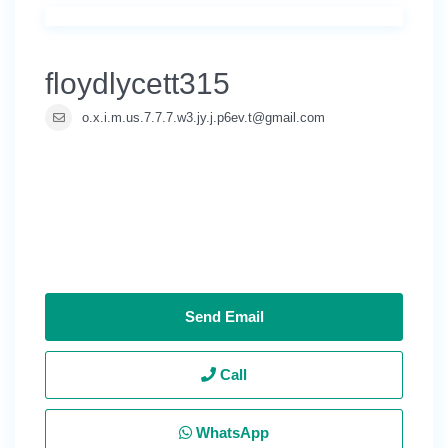
floydlycett315
o.x.i.m.us.7.7.7.w3.jy.j.p6ev.t@gmail.com
Send Email
Call
WhatsApp