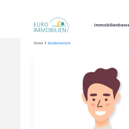
Immobilienbew
Home
faustomarron4