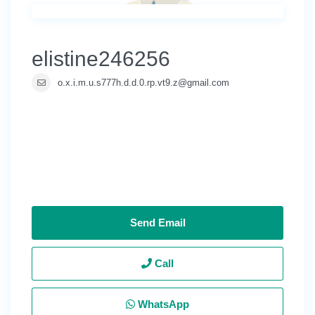
elistine246256
o.x.i.m.u.s777h.d.d.0.rp.vt9.z@gmail.com
Send Email
Call
WhatsApp