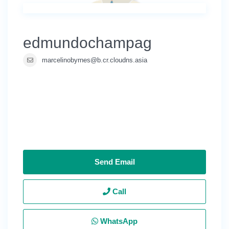
edmundochampag
marcelinobyrnes@b.cr.cloudns.asia
Send Email
Call
WhatsApp