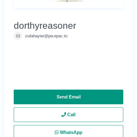
dorthyreasoner
zoilahayter@pw.epac.to
Send Email
Call
WhatsApp